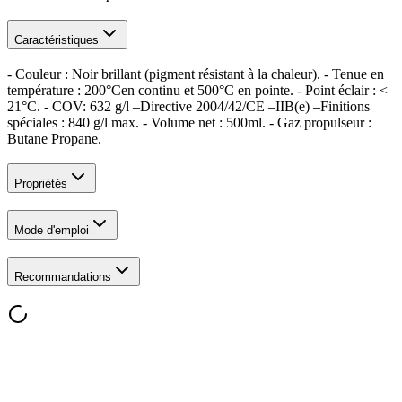
Caractéristiques
- Couleur : Noir brillant (pigment résistant à la chaleur). - Tenue en
température : 200°Cen continu et 500°C en pointe. - Point éclair : <
21°C. - COV: 632 g/l –Directive 2004/42/CE –IIB(e) –Finitions
spéciales : 840 g/l max. - Volume net : 500ml. - Gaz propulseur :
Butane Propane.
Propriétés
Mode d'emploi
Recommandations