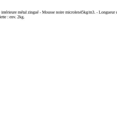
tte intérieure métal zingué - Mousse noire microlen45kg/m3. - Longueur d
tte : env. 2kg.