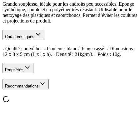
Grande souplesse, idéale pour les endroits peu accessibles. Eponge
synthétique, souple et en polyéther très résistant. Utilisable pour le
nettoyage des plastiques et caoutchoucs. Permet d’éviter les coulures
et projections de produit.
Caractéristiques
- Qualité : polyéther. - Couleur : blanc à blanc cassé. - Dimensions :
12 x 8 x 5 cm (L x l x h). - Densité : 21kg/m3. - Poids : 10g.
Propriétés
Recommandations