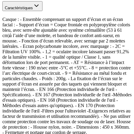
Caractéristiques
Casque : - Ensemble comprenant un support d’écran et un écran
facial : - Support d’écran = Coque frontale en polypropylène coloris
bleu, avec serre-tête ajustable avec système crémaillère (53 à 61
cm)à l’aide d’une molette, et bandeau de confort anti-sueur, en
mousse. - Fonction d’écran relevable, avec serrage par 2 molettes
latérales. - Ecran polycarbonate incolore, avec marquage : - 2C =
Filtration UV 100%. - 1,2 = oculaire incolore laissant passer 91,2%
de la lumière visible. - 1 = qualité optique / Classe 1, sans
déformation lors de port permanent. - AT = Résistance à l’impact
forte vitesse : 190 m/sec entre -5°C et +55°C. - 8 = protection contre
l’arc électrique de court-circuit. - 9 = Résistance au métal fondu et
particules chaudes. - Poids : 200g. - La fixation de l’écran sur le
support d’écran est assurée par des taquets qui viennent bloquer et
maintenir l’écran. - EN 166 (Protection individuelle de l'œil -
Spécifications). - EN 167 (Protection individuelle de l'œil -Méthodes
d'essais optiques). - EN 168 (Protection individuelle de l'œil -
Méthodes d'essais autres qu'optiques). - EN 170 (Protection
individuelle de l'œil -Filtres pour l'ultraviolet -Exigences relatives au
facteur de transmission et utilisation recommandée). - Ne pas utiliser
comme protection contre les travaux de soudage ou de laser. Housse
de protection : - Housse nylon, noire. - Dimensions : 450 x 360mm.
- Fermeture et portage par cordon de serrage.