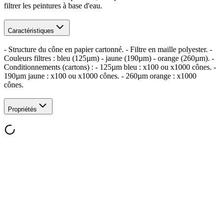
filtrer les peintures à base d'eau.
Caractéristiques
- Structure du cône en papier cartonné. - Filtre en maille polyester. -
Couleurs filtres : bleu (125µm) - jaune (190µm) - orange (260µm). -
Conditionnements (cartons) : - 125µm bleu : x100 ou x1000 cônes. -
190µm jaune : x100 ou x1000 cônes. - 260µm orange : x1000
cônes.
Propriétés