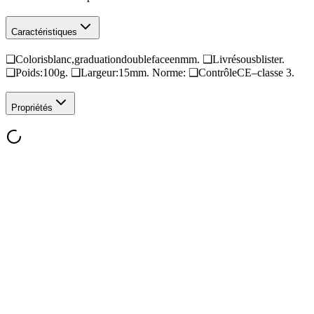
Caractéristiques
❑Colorisblanc,graduationdoublefaceenmm. ❑Livrésousblister.
❑Poids:100g. ❑Largeur:15mm. Norme: ❑ContrôleCE–classe 3.
Propriétés