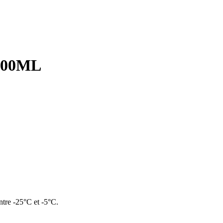
500ML
ntre -25°C et -5°C.