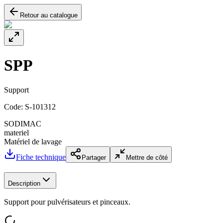
Retour au catalogue
SPP
Support
Code:
S-101312
SODIMAC
materiel
Matériel de lavage
Fiche technique
Partager
Mettre de côté
Description
Support pour pulvérisateurs et pinceaux.