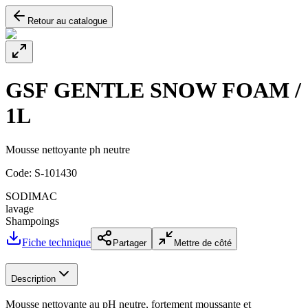
Retour au catalogue
GSF GENTLE SNOW FOAM /
1L
Mousse nettoyante ph neutre
Code:
S-101430
SODIMAC
lavage
Shampoings
Fiche technique
Partager
Mettre de côté
Description
Mousse nettoyante au pH neutre, fortement moussante et