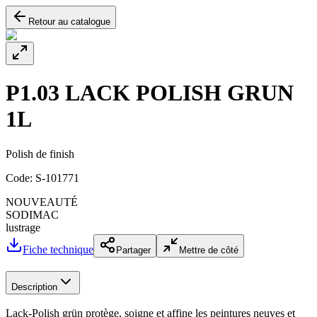
Retour au catalogue
P1.03 LACK POLISH GRUN
1L
Polish de finish
Code:
S-101771
NOUVEAUTÉ
SODIMAC
lustrage
Fiche technique
Partager
Mettre de côté
Description
Lack-Polish grün protège, soigne et affine les peintures neuves et